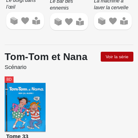
Le doigt dans
La machine à
Le bar des
l'œil
laver la cervelle
ennemis
Tom-Tom et Nana
Voir la série
Scénario
BD
Tome 33