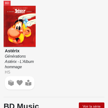
BD
Astérix
Générations
Astérix - L'Album
hommage
HS
BD Music
Voir la série