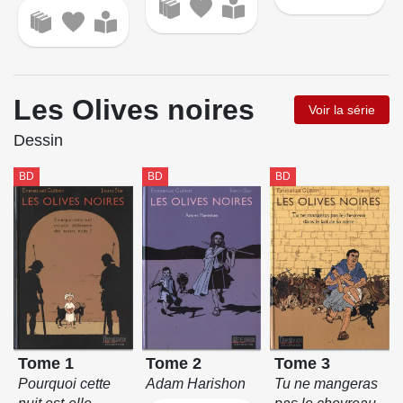
Les Olives noires
Voir la série
Dessin
BD
BD
BD
Tome 1
Tome 2
Tome 3
Pourquoi cette
Adam Harishon
Tu ne mangeras