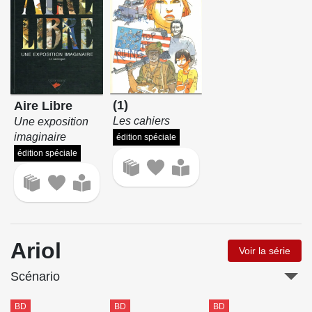
(1)
Aire Libre
Les cahiers
Une exposition
imaginaire
édition spéciale
édition spéciale
Ariol
Voir la série
Scénario
BD
BD
BD