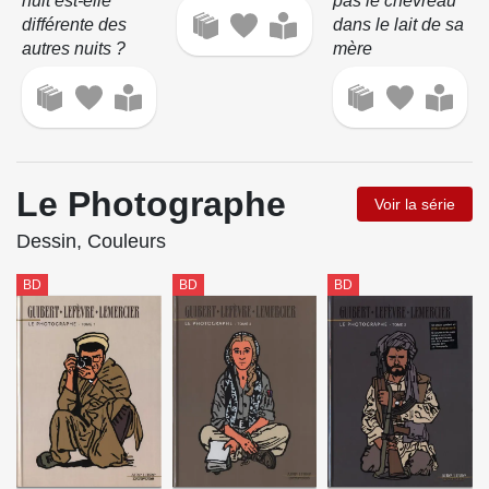
nuit est-elle
pas le chevreau
différente des
dans le lait de sa
autres nuits ?
mère
Le Photographe
Voir la série
Dessin, Couleurs
BD
BD
BD