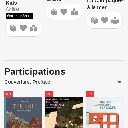
La Campagne
Kids
à la mer
Coffret
édition spéciale
Participations
Couverture, Préface
BD
BD
BD