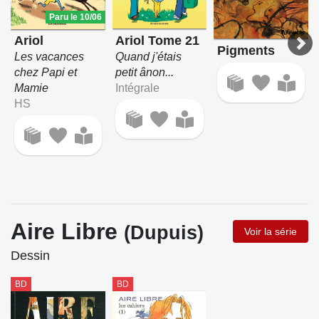
Paru le 10/06
Ariol Tome 21
Ariol
Pigments
Quand j'étais
Les vacances
petit ânon...
chez Papi et
Intégrale
Mamie
HS
Aire Libre
(Dupuis)
Voir la série
Dessin
BD
BD