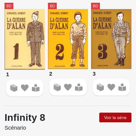
BD
BD
BD
2
3
1
Infinity 8
Voir la série
Scénario