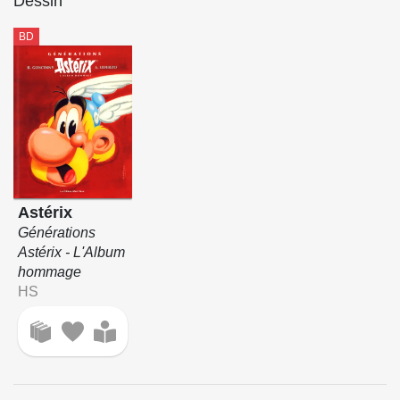
Dessin
BD
Astérix
Générations
Astérix - L'Album
hommage
HS