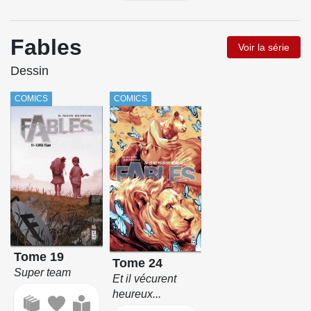
Fables
Voir la série
Dessin
COMICS
COMICS
Tome 19
Tome 24
Super team
Et il vécurent
heureux...