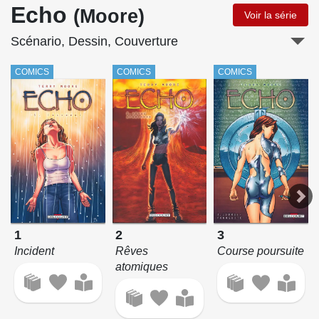
Echo
(Moore)
Voir la série
Scénario, Dessin, Couverture
COMICS
COMICS
COMICS
1
2
3
Incident
Rêves
Course poursuite
atomiques