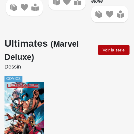
étoile
Ultimates
(Marvel
Voir la série
Deluxe)
Dessin
COMICS