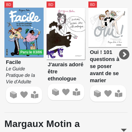
BD
BD
BD
Oui ! 101
Paru le 03/06
questions à
Facile
J'aurais adoré
se poser
Le Guide
être
avant de se
Pratique de la
ethnologue
marier
Vie d'Adulte
Margaux Motin a