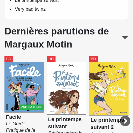
Le printemps suivant
Very bad twinz
Dernières parutions de
Margaux Motin
BD
BD
BD
Paru le 03/06
Facile
Le printemps
Le printemps
Le Guide
suivant
suivant 2
Pratique de la