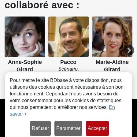
collaboré avec :
Anne-Sophie
Pacco
Marie-Aldine
Girard
Scénario,
Girard
Dessin, Couleurs
Scénario
Scénario
Pour mettre le site BDbase à votre disposition, nous
utilisons des cookies qui sont nécessaires à son bon
fonctionnement. Cependant nous avons besoin de
votre consentement pour les cookies de statistiques
CGU
FAQ
Contact
Cookies
qui nous permettent d'améliorer nos services.
En
savoir +
Refuser
Paramétrer
Accepter