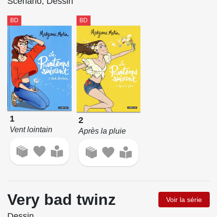
Scénario, Dessin
BD
BD
1
2
Vent lointain
Après la pluie
Very bad twinz
Voir la série
Dessin