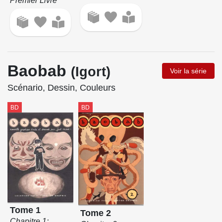
Premier Livre
Baobab
(Igort)
Voir la série
Scénario, Dessin, Couleurs
BD
BD
Tome 1
Tome 2
Chapitre 1: