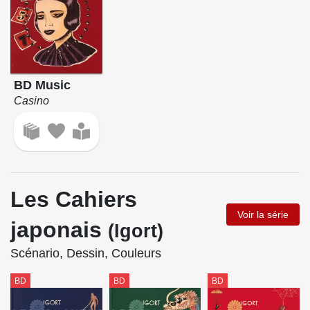
BD Music
Casino
Les Cahiers
Voir la série
japonais
(Igort)
Scénario, Dessin, Couleurs
BD
BD
BD