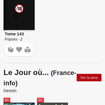
Tome 143
Fripons - 2
Le Jour où...
(France-
Voir la série
info)
Dessin
BD
BD