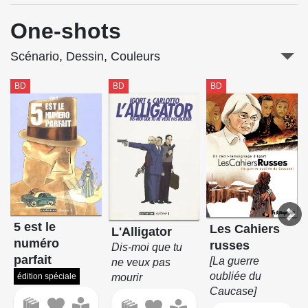
One-shots
Scénario, Dessin, Couleurs
BD
BD
BD
5 est le
Les Cahiers
L'Alligator
numéro
russes
Dis-moi que tu
parfait
[La guerre
ne veux pas
oubliée du
édition spéciale
mourir
Caucase]