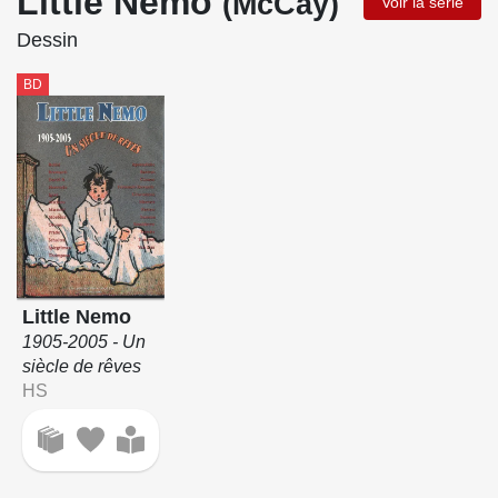
Little Nemo
(McCay)
Voir la série
Dessin
BD
Little Nemo
1905-2005 - Un
siècle de rêves
HS