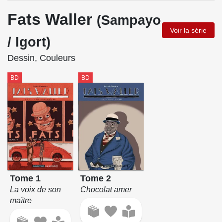
Fats Waller
(Sampayo
Voir la série
/ Igort)
Dessin, Couleurs
BD
BD
Tome 1
Tome 2
La voix de son
Chocolat amer
maître