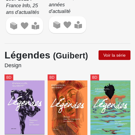
années
France Info, 25
d'actualité
ans d'actualités
Légendes
(Guibert)
Voir la série
Design
BD
BD
BD