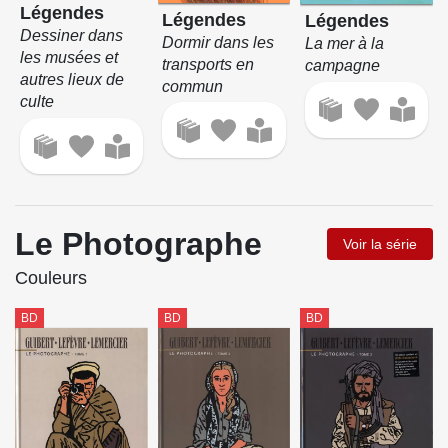
Légendes
Légendes
Légendes
Dessiner dans
Dormir dans les
La mer à la
les musées et
transports en
campagne
autres lieux de
commun
culte
Le Photographe
Voir la série
Couleurs
BD
BD
BD