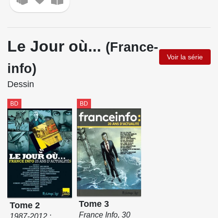
Le Jour où...
(France-
Voir la série
info)
Dessin
BD
BD
Tome 3
Tome 2
France Info, 30
1987-2012 :