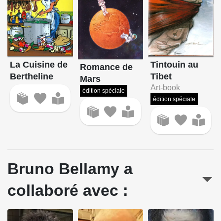
La Cuisine de
Tintouin au
Romance de
Bertheline
Tibet
Mars
Art-book
édition spéciale
édition spéciale
Bruno Bellamy a
collaboré avec :