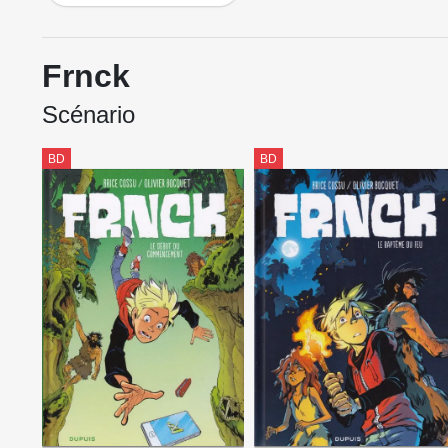
Frnck
Scénario
BD
BD