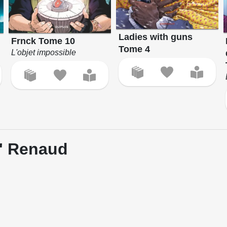
Ladies with guns
Frnck Tome 10
Tome 4
L'objet impossible
c' Renaud