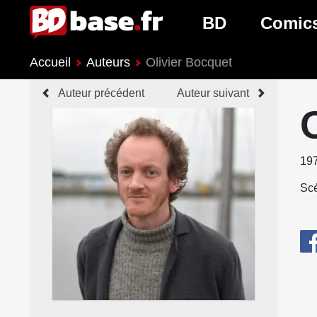
BD
Comic
Accueil
Auteurs
Olivier Bocquet
Nouveautés BD
Nouveau
Auteur précédent
Auteur suivant
Prochaines sorties
Prochain
Genres BD
Genres 
19
Scé