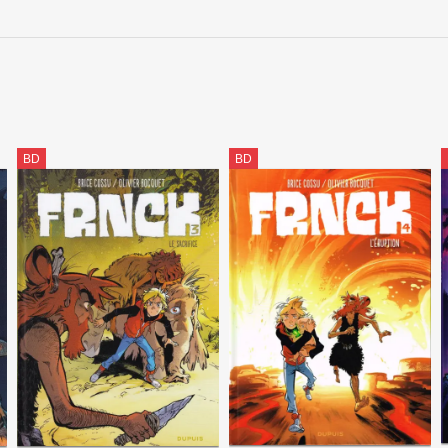
BD
BD