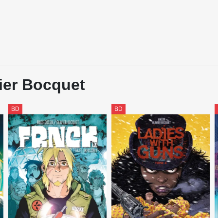
vier Bocquet
BD
BD