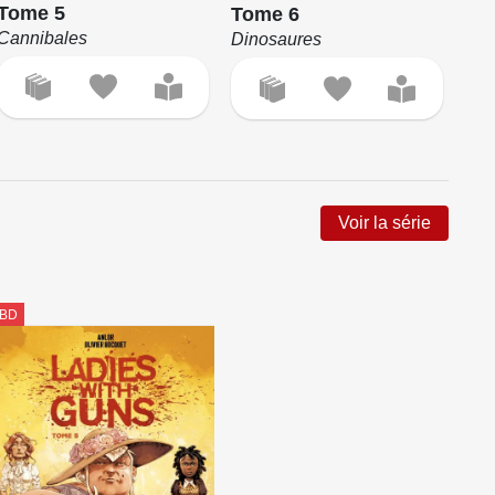
Tome 5
Tome 6
To
Cannibales
Dinosaures
Pri
Voir la série
BD