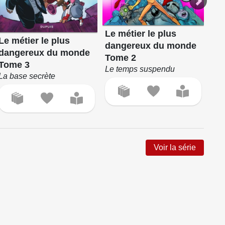
Le métier le plus
Le métier le plus
Fr
dangereux du monde
dangereux du monde
Apo
Tome 2
Tome 3
Le temps suspendu
La base secrète
Voir la série