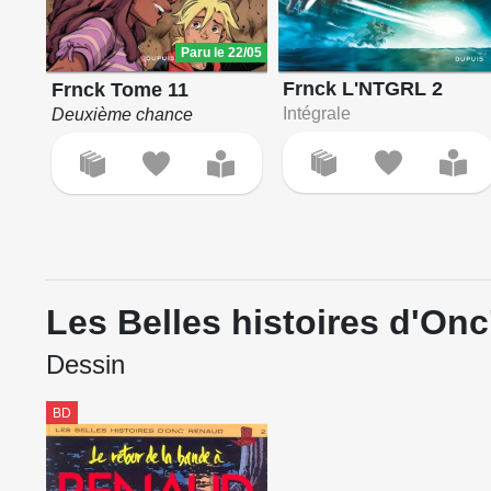
Paru le 22/05
Frnck L'NTGRL 2
Frnck Tome 11
Intégrale
Deuxième chance
Les Belles histoires d'On
Dessin
BD