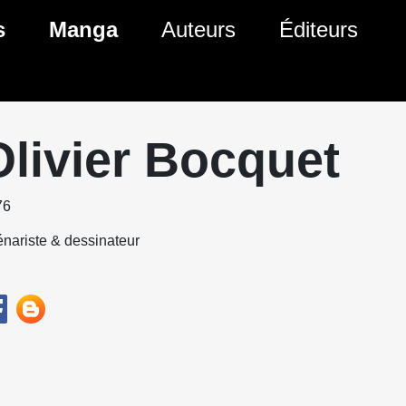
s
Manga
Auteurs
Éditeurs
tés Comics
Nouveautés Manga
 BD
es sorties Comics
Prochaines sorties Manga
Olivier Bocquet
Comics
Genres Manga
76
nariste & dessinateur