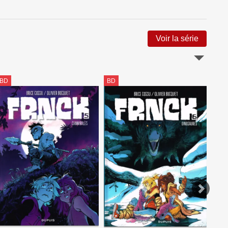
Voir la série
BD
BD
BD