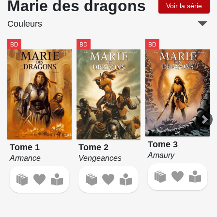
Marie des dragons
Voir la série
Couleurs
BD
BD
BD
Tome 3
Tome 1
Tome 2
Amaury
Armance
Vengeances