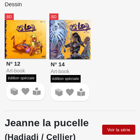
Dessin
BD
BD
N° 12
N° 14
Art-book
Art-book
édition spéciale
édition spéciale
Jeanne la pucelle
Voir la série
(Hadjadj / Cellier)