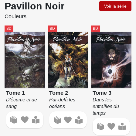
Pavillon Noir
Voir la série
Couleurs
BD
BD
BD
Tome 1
Tome 3
Tome 2
D'écume et de
Dans les
Par-delà les
sang
entrailles du
océans
temps