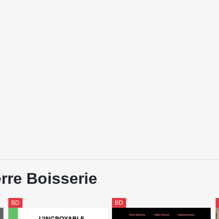
rre Boisserie
BD
BD