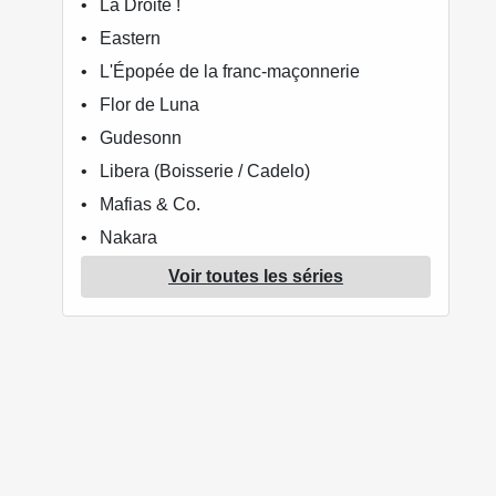
La Droite !
Eastern
L'Épopée de la franc-maçonnerie
Flor de Luna
Gudesonn
Libera (Boisserie / Cadelo)
Mafias & Co.
Nakara
Nova Genesis
Voir toutes les séries
L'or des Belges
Patxi Babel
La Rage
Robin (Héloret)
Roma
Saint-Barthélemy