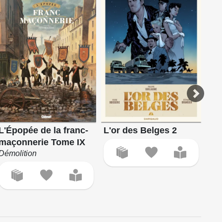
L'Épopée de la franc-
L'or des Belges 2
Am
maçonnerie Tome IX
Le 
Démolition