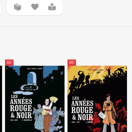
BD
BD