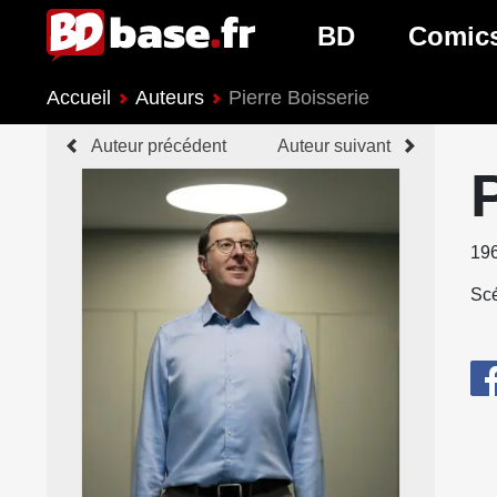
BD
Comic
Accueil
Auteurs
Pierre Boisserie
Nouveautés BD
Nouveau
Auteur précédent
Auteur suivant
Prochaines sorties
Prochain
Genres BD
Genres 
19
Scé