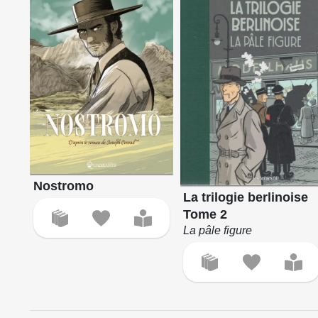
Nostromo
La trilogie berlinoise
Tome 2
La pâle figure