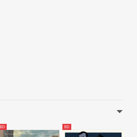
Le Temps des cités (Boisserie / Ploquin / Brahy)
La trilogie berlinoise
Voyageur (Stalner / Boisserie)
BD
BD
BD