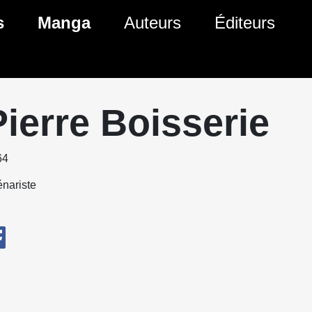
s
Manga
Auteurs
Éditeurs
tés Comics
Nouveautés Manga
 BD
es sorties Comics
Prochaines sorties Manga
Pierre Boisserie
Comics
Genres Manga
64
nariste