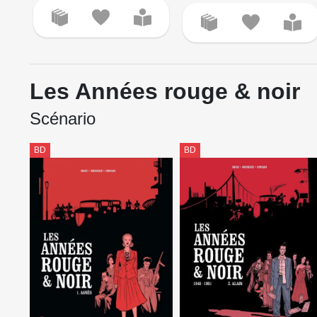
Les Années rouge & noir
Scénario
BD
BD