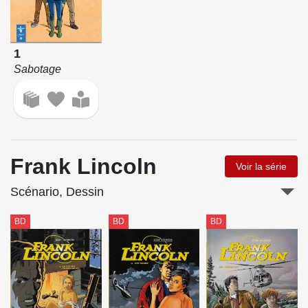
1
Sabotage
Frank Lincoln
Voir la série
Scénario, Dessin
BD
BD
BD