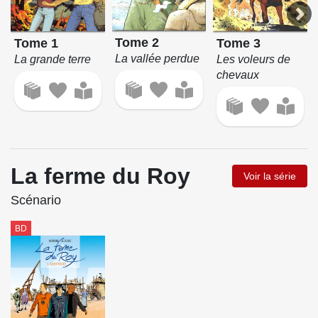
Tome 2
Tome 1
Tome 3
La vallée perdue
La grande terre
Les voleurs de
chevaux
La ferme du Roy
Voir la série
Scénario
BD