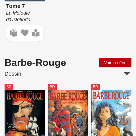
Tome 7
La Mélodie
d'Ostelinda
Barbe-Rouge
Voir la série
Dessin
BD
BD
BD