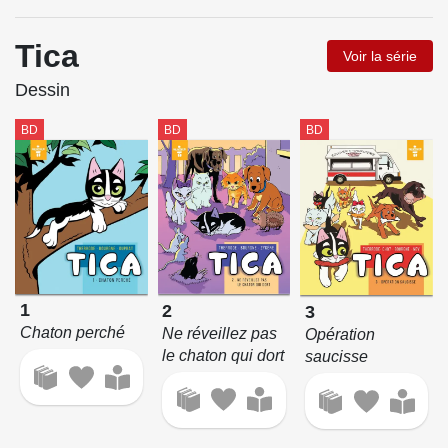
Tica
Voir la série
Dessin
BD
BD
BD
1
2
3
Chaton perché
Ne réveillez pas
Opération
le chaton qui dort
saucisse