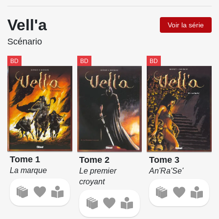
Vell'a
Voir la série
Scénario
BD
BD
BD
Tome 1
Tome 3
Tome 2
La marque
An'Ra'Se'
Le premier
croyant