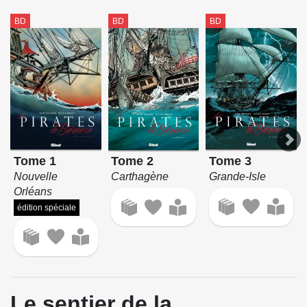
BD
BD
BD
Tome 1
Tome 3
Tome 2
Nouvelle
Grande-Isle
Carthagène
Orléans
édition spéciale
Le sentier de la