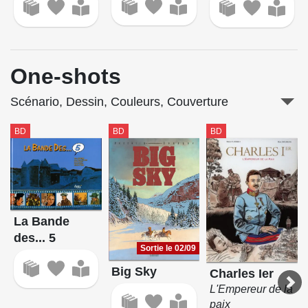
One-shots
Scénario, Dessin, Couleurs, Couverture
BD
BD
BD
La Bande
des... 5
Sortie le 02/09
Big Sky
Charles Ier
L'Empereur de la
paix