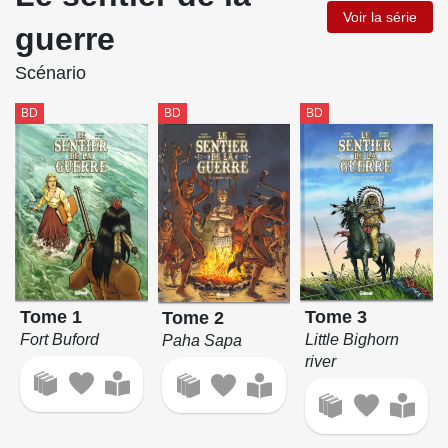
Voir la série
guerre
Scénario
BD
BD
BD
Tome 3
Tome 1
Tome 2
Little Bighorn
Fort Buford
Paha Sapa
river