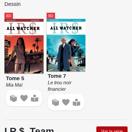
Dessin
BD
BD
Tome 7
Tome 5
Le trou noir
Mia Maï
financier
I.R.$. Team
Voir la série