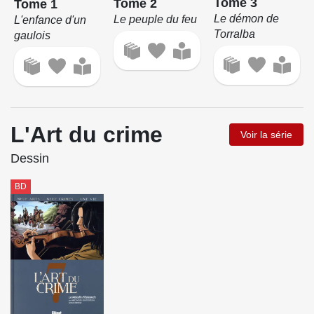
Tome 3
Tome 2
Tome 1
Le démon de
Le peuple du feu
L'enfance d'un
Torralba
gaulois
L'Art du crime
Voir la série
Dessin
BD