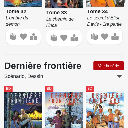
Tome 34
Tome 32
Tome 33
Le secret d'Elisa
L'ombre du
Le chemin de
Davis - 1re partie
démon
l'Inca
Dernière frontière
Voir la série
Scénario, Dessin
BD
BD
BD