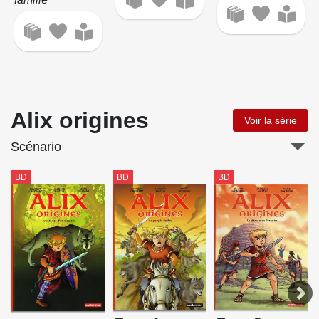
Alix origines
Voir la série
Scénario
BD
BD
BD