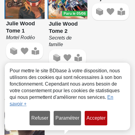
Paru le 05/06
Julie Wood
Julie Wood
Tome 1
Tome 2
Mortel Rodéo
Secrets de
famille
Pour mettre le site BDbase à votre disposition, nous
utilisons des cookies qui sont nécessaires à son bon
fonctionnement. Cependant nous avons besoin de
Alias de Marc Bourgne
votre consentement pour les cookies de statistiques
qui nous permettent d'améliorer nos services.
En
savoir +
Refuser
Paramétrer
Accepter