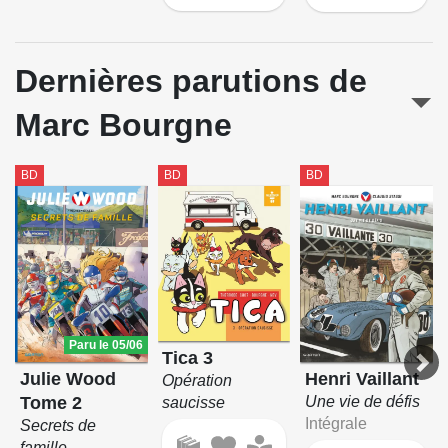
Dernières parutions de
Marc Bourgne
BD
BD
BD
Paru le 05/06
Tica 3
Henri Vaillant
Julie Wood
Opération
Une vie de défis
Tome 2
saucisse
Intégrale
Secrets de
famille