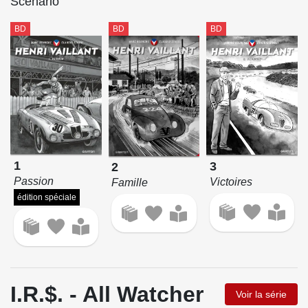
Scénario
BD
BD
BD
1
3
2
Passion
Victoires
Famille
édition spéciale
I.R.$. - All Watcher
Voir la série