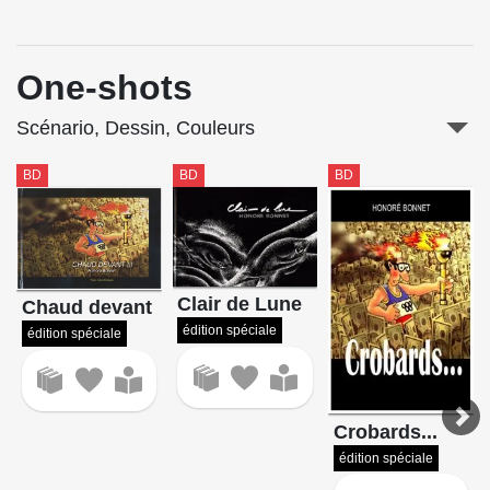
One-shots
Scénario, Dessin, Couleurs
BD
BD
BD
Clair de Lune
Chaud devant
édition spéciale
édition spéciale
Crobards...
édition spéciale