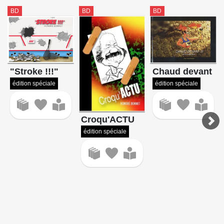
BD
BD
BD
Chaud devant
"Stroke !!!"
édition spéciale
édition spéciale
Croqu'ACTU
édition spéciale