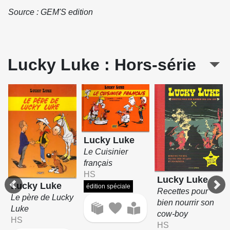
Source : GEM'S edition
Lucky Luke : Hors-série
Lucky Luke
Le Cuisinier
français
HS
Lucky Luke
Lucky Luke
édition spéciale
Recettes pour
Le père de Lucky
bien nourrir son
Luke
cow-boy
HS
HS