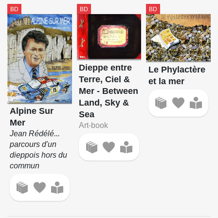
BD
BD
BD
Dieppe entre
Le Phylactère
Terre, Ciel &
et la mer
Mer - Between
Land, Sky &
Alpine Sur
Sea
Mer
Art-book
Jean Rédélé...
parcours d'un
dieppois hors du
commun