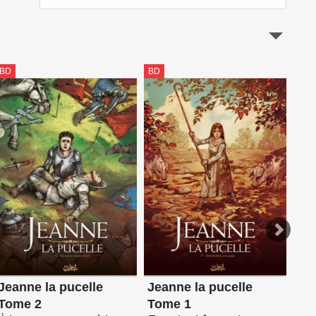
BD
BD
BD
Jeanne la pucelle
Jeanne la pucelle
Ali
Tome 2
Tome 1