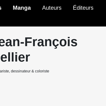
s
Manga
Auteurs
Éditeurs
tés Comics
Nouveautés Manga
 BD
es sorties Comics
Prochaines sorties Manga
ean-François
Comics
Genres Manga
ellier
riste, dessinateur & coloriste