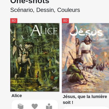
One-shots
Scénario, Dessin, Couleurs
BD
BD
Alice
Jésus, que la lumière
soit !