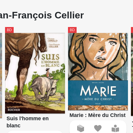
an-François Cellier
BD
BD
Marie : Mère du Christ
Suis l'homme en
blanc