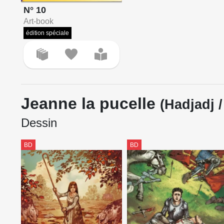
N° 10
Art-book
édition spéciale
Jeanne la pucelle
(Hadjadj /
Dessin
BD
BD