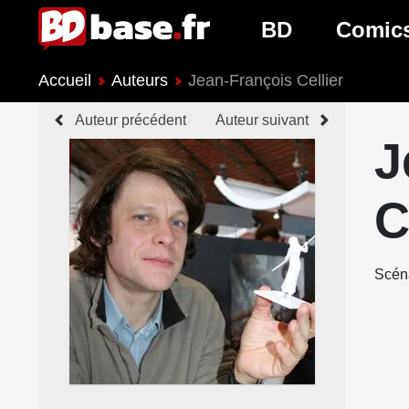
BD
Comic
Accueil
Auteurs
Jean-François Cellier
Nouveautés BD
Nouveau
Auteur précédent
Auteur suivant
Prochaines sorties
Prochain
J
Genres BD
Genres 
C
Scéna