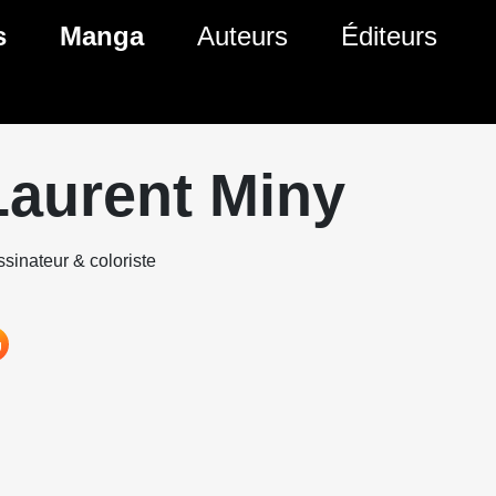
s
Manga
Auteurs
Éditeurs
tés Comics
Nouveautés Manga
 BD
es sorties Comics
Prochaines sorties Manga
Laurent Miny
Comics
Genres Manga
sinateur & coloriste