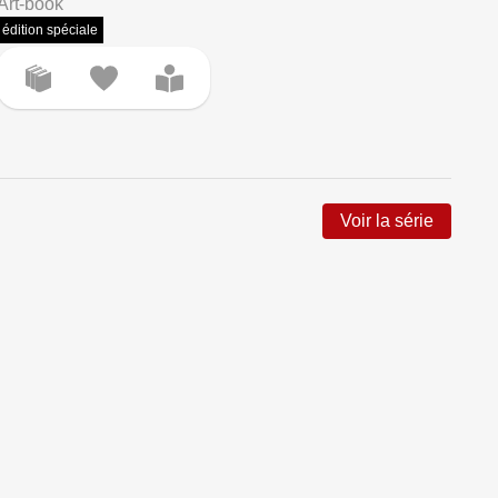
Art-book
édition spéciale
Voir la série