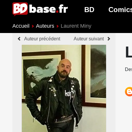
BD
Comic
Accueil
Auteurs
Laurent Miny
Nouveautés BD
Nouveau
Auteur précédent
Auteur suivant
Prochaines sorties
Prochain
Genres BD
Genres 
Des