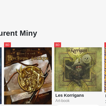
urent Miny
BD
BD
Les Korrigans
Art-book