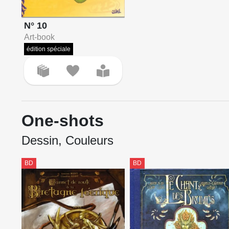
N° 10
Art-book
édition spéciale
One-shots
Dessin, Couleurs
BD
BD