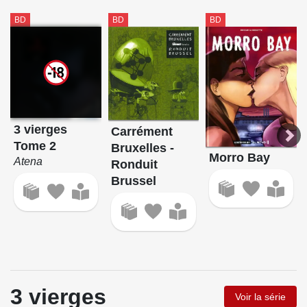
BD
BD
BD
3 vierges
Carrément
Tome 2
Bruxelles -
Morro Bay
Atena
Ronduit
Brussel
3 vierges
Voir la série