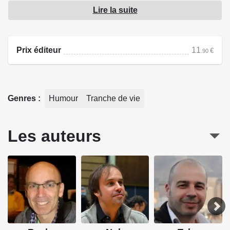
bricolage et faire les devoirs avec ses enfants, cesser les
Lire la suite
achats impulsifs, devenir généreux et œuvrer pour un
monde meilleur, méditer au lieu de s'avachir devant la
télé... Et ça marche !...
Prix éditeur
11
€
.90
Enfin presque...
Source : Bamboo Édition
Genres
Humour
Tranche de vie
Les auteurs