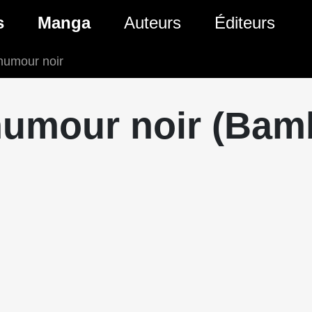
s
Manga
Auteurs
Éditeurs
 humour noir
tés Comics
Nouveautés Manga
 BD
es sorties Comics
Prochaines sorties Manga
humour noir (Bam
Comics
Genres Manga