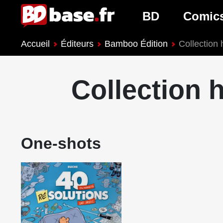
BD
Comic
Accueil
Éditeurs
Bamboo Édition
Collection
Nouveautés BD
Nouveau
Prochaines sorties
Prochain
Collection 
Genres BD
Genres 
One-shots