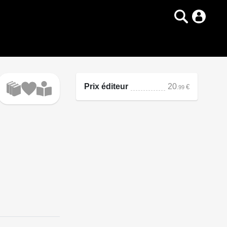
Prix éditeur
20
€
.99