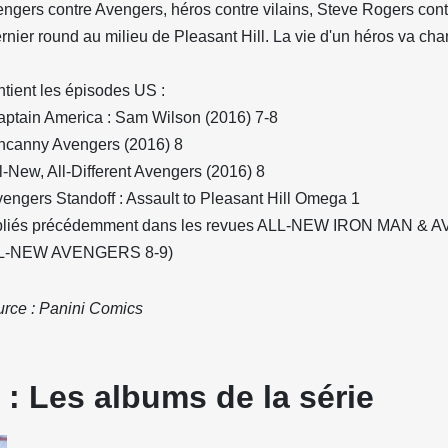
ngers contre Avengers, héros contre vilains, Steve Rogers co
ernier round au milieu de Pleasant Hill. La vie d'un héros va cha
tient les épisodes US :
aptain America : Sam Wilson (2016) 7-8
ncanny Avengers (2016) 8
ll-New, All-Different Avengers (2016) 8
vengers Standoff : Assault to Pleasant Hill Omega 1
bliés précédemment dans les revues ALL-NEW IRON MAN & 
L-NEW AVENGERS 8-9)
rce : Panini Comics
: Les albums de la série