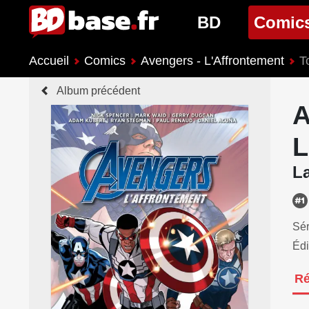
BD
Comic
Accueil
Comics
Avengers - L'Affrontement
T
Nouveautés BD
Nouveau
Album précédent
Prochaines sorties
Prochain
A
Genres BD
Genres 
L
La
Sér
Édi
R