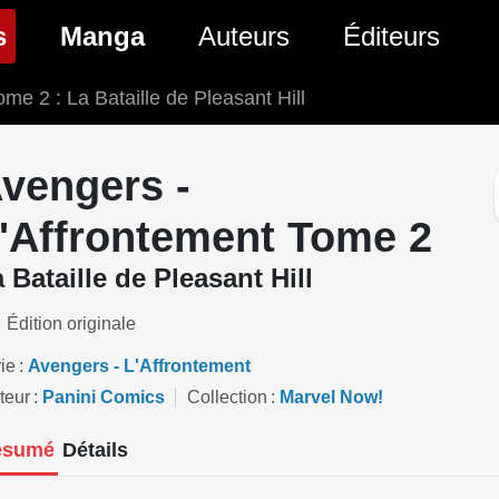
(page courante)
s
Manga
Auteurs
Éditeurs
ome 2 : La Bataille de Pleasant Hill
tés Comics
Nouveautés Manga
 BD
es sorties Comics
Prochaines sorties Manga
vengers -
Comics
Genres Manga
'Affrontement Tome 2
 Bataille de Pleasant Hill
Édition originale
ie
Avengers - L'Affrontement
teur
Panini Comics
Collection
Marvel Now!
ésumé
Détails