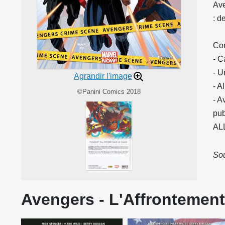
Ave
: d
Con
- C
- U
Agrandir l'image
- A
©Panini Comics 2018
- A
pu
AL
Sou
Avengers - L'Affrontement 