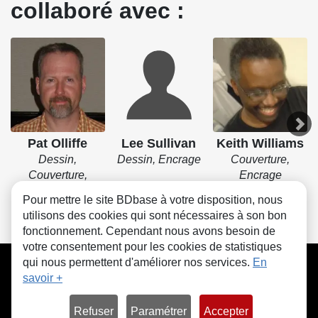
collaboré avec :
Pat Olliffe
Lee Sullivan
Keith Williams
Dessin,
Dessin, Encrage
Couverture,
Couverture,
Encrage
Encrage
Pour mettre le site BDbase à votre disposition, nous
utilisons des cookies qui sont nécessaires à son bon
fonctionnement. Cependant nous avons besoin de
votre consentement pour les cookies de statistiques
CGU
FAQ
Contact
Cookies
qui nous permettent d'améliorer nos services.
En
savoir +
Refuser
Paramétrer
Accepter