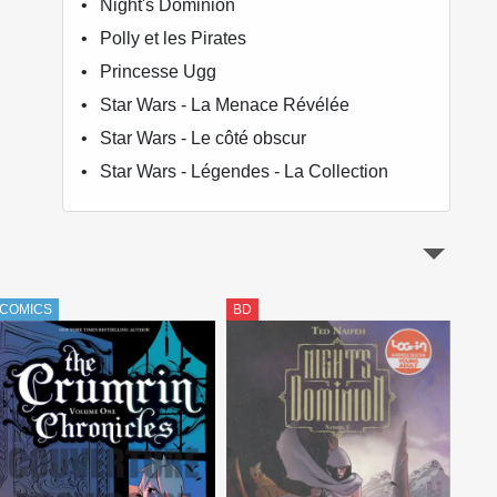
Night's Dominion
Polly et les Pirates
Princesse Ugg
Star Wars - La Menace Révélée
Star Wars - Le côté obscur
Star Wars - Légendes - La Collection
COMICS
BD
COM