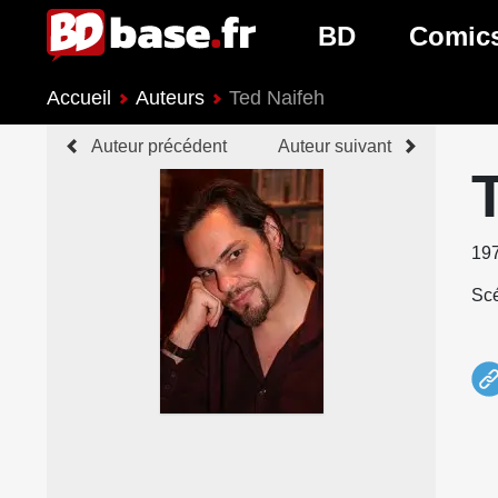
BD
Comic
Accueil
Auteurs
Ted Naifeh
Nouveautés BD
Nouveau
Auteur précédent
Auteur suivant
Prochaines sorties
Prochain
Genres BD
Genres 
19
Scé