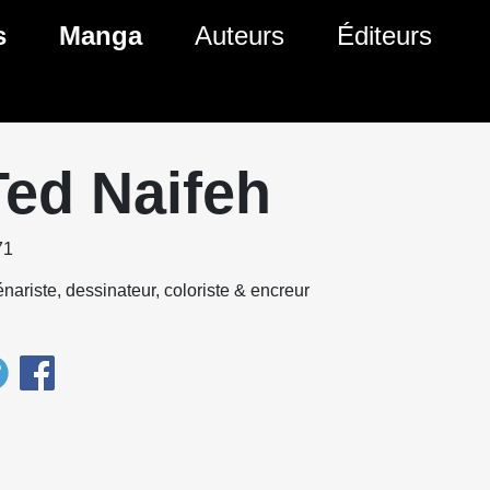
s
Manga
Auteurs
Éditeurs
tés Comics
Nouveautés Manga
 BD
es sorties Comics
Prochaines sorties Manga
Ted Naifeh
Comics
Genres Manga
71
nariste, dessinateur, coloriste & encreur