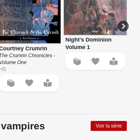
Night's Dominion
Volume 1
Courtney Crumrin
Co
The Crumrin Chronicles -
L'A
Volume One
Der
HS
Int
 vampires
Voir la série