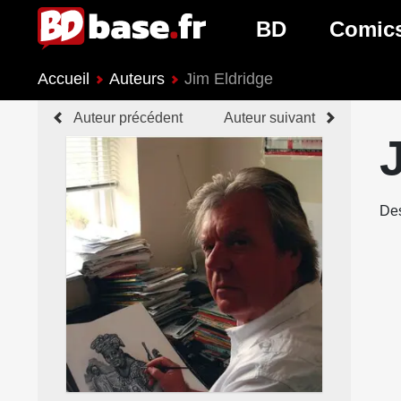
BD
Comic
Accueil
Auteurs
Jim Eldridge
Nouveautés BD
Nouveau
Auteur précédent
Auteur suivant
Prochaines sorties
Prochain
Genres BD
Genres 
Des