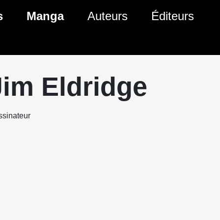
s
Manga
Auteurs
Éditeurs
tés Comics
Nouveautés Manga
 BD
es sorties Comics
Prochaines sorties Manga
Jim Eldridge
Comics
Genres Manga
sinateur