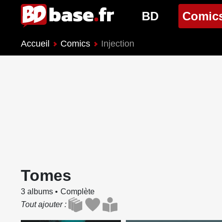
BD
Comic
Accueil
Comics
Injection
Nouveautés BD
Nouveau
Prochaines sorties
Prochain
Genres BD
Genres 
Tomes
3 albums
Complète
Tout ajouter