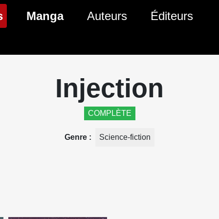
(page courante)
s
Manga
Auteurs
Éditeurs
tés Comics
Nouveautés Manga
 BD
es sorties Comics
Prochaines sorties Manga
Injection
Comics
Genres Manga
COMPLÈTE
Genre
Science-fiction