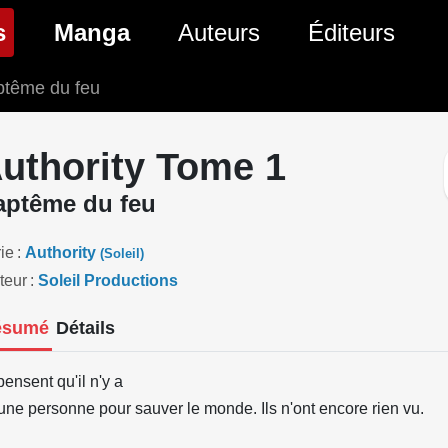
(page courante)
s
Manga
Auteurs
Éditeurs
ptême du feu
tés Comics
Nouveautés Manga
 BD
es sorties Comics
Prochaines sorties Manga
uthority Tome 1
Comics
Genres Manga
aptême du feu
ie
Authority
(Soleil)
teur
Soleil Productions
ésumé
Détails
 pensent qu'il n'y a
une personne pour sauver le monde. Ils n'ont encore rien vu.