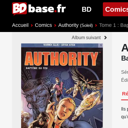
BD
Comic
Accueil
Comics
Authority
Tome 1 : Ba
Nouveautés BD
Nouveau
(Soleil)
Album suivant
Prochaines sorties
Prochain
A
Genres BD
Genres 
B
Sér
Édi
R
Ils
qu'