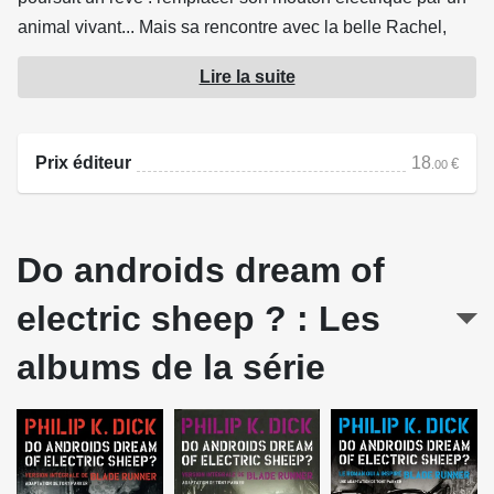
animal vivant... Mais sa rencontre avec la belle Rachel,
une androïde Nexus-6 à l'intelligence supérieure,
Lire la suite
bouscule ses convictions, et va le conduire à s'interroger
sur la différence entre l'homme et la machine, la
manipulation, et la réalité.
Prix éditeur
18
€
.00
Source : Emmanuel Proust Éditions
Do androids dream of
electric sheep ? : Les
albums de la série