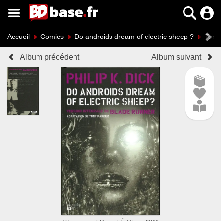
Accueil
Comics
Do androids dream of electric sheep ?
Tome
Album précédent
Album suivant