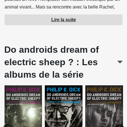
animal vivant... Mais sa rencontre avec la belle Rachel,
une androïde Nexus-6 à l'intelligence supérieure,
Lire la suite
bouscule ses convictions, et va le conduire à s'interroger
sur la différence entre l'homme et la machine, la
manipulation, et la réalité.
Do androids dream of
Source : Emmanuel Proust Éditions
electric sheep ? : Les
albums de la série