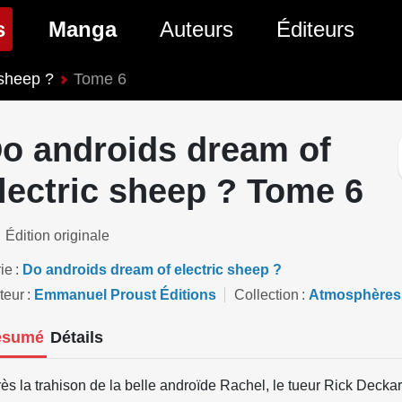
(page courante)
s
Manga
Auteurs
Éditeurs
 sheep ?
Tome 6
tés Comics
Nouveautés Manga
 BD
es sorties Comics
Prochaines sorties Manga
o androids dream of
Comics
Genres Manga
lectric sheep ? Tome 6
Édition originale
ie
Do androids dream of electric sheep ?
teur
Emmanuel Proust Éditions
Collection
Atmosphères
ésumé
Détails
ès la trahison de la belle androïde Rachel, le tueur Rick Deckar