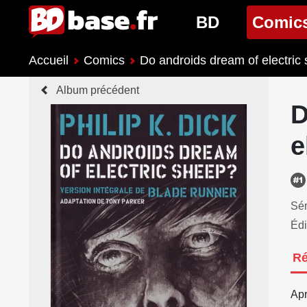
BD
Comic
Accueil
Comics
Do androids dream of electric
Nouveautés BD
Nouveau
Album précédent
Prochaines sorties
Prochain
D
Genres BD
Genres 
e
Sér
Édi
R
Apr