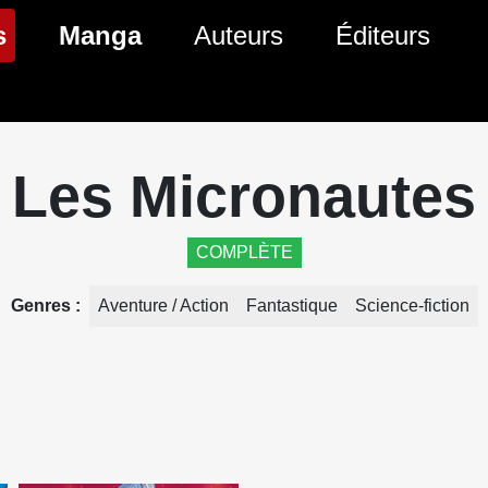
(page courante)
s
Manga
Auteurs
Éditeurs
tés Comics
Nouveautés Manga
 BD
es sorties Comics
Prochaines sorties Manga
Les Micronautes
Comics
Genres Manga
COMPLÈTE
Genres
Aventure / Action
Fantastique
Science-fiction