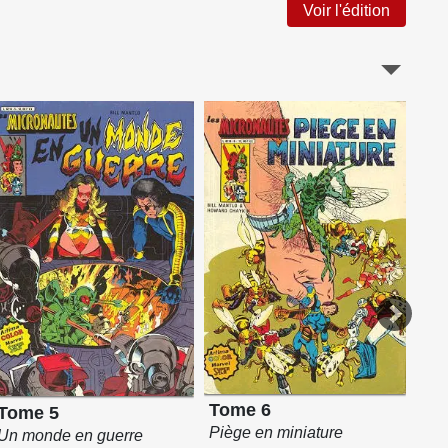
Voir l'édition
To
Tome 6
Tome 5
Mic
Piège en miniature
Un monde en guerre