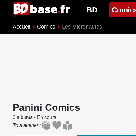
BD
Comic
Accueil
Comics
Les Micronautes
Nouveautés BD
Nouveau
Prochaines sorties
Prochain
Genres BD
Genres 
Panini Comics
3 albums
En cours
Tout ajouter