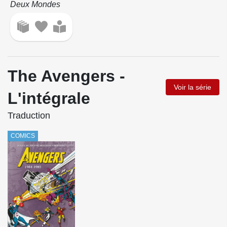
Wuvable Oaf
Deux Mondes
X-Cellent
X-Men - La Collection Mutante
The Avengers -
Voir la série
L'intégrale
Traduction
COMICS