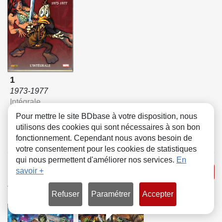
1
1973-1977
Intégrale
Pour mettre le site BDbase à votre disposition, nous
utilisons des cookies qui sont nécessaires à son bon
fonctionnement. Cependant nous avons besoin de
votre consentement pour les cookies de statistiques
qui nous permettent d'améliorer nos services.
En
Imperial
savoir +
Voir la série
Traduction
Refuser
Paramétrer
Accepter
COMICS
COMICS