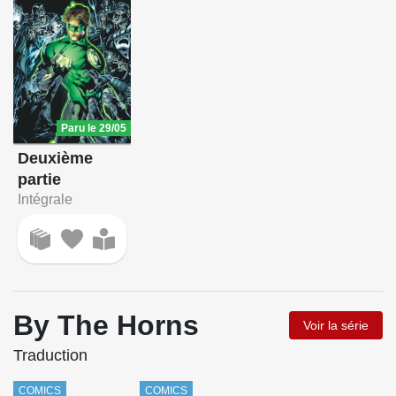
Paru le 29/05
Deuxième
partie
Intégrale
By The Horns
Voir la série
Traduction
COMICS
COMICS