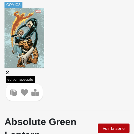
COMICS
2
édition spéciale
Absolute Green
Voir la série