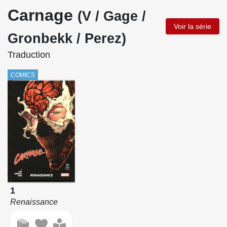
Carnage
(V / Gage /
Voir la série
Gronbekk / Perez)
Traduction
COMICS
1
Renaissance