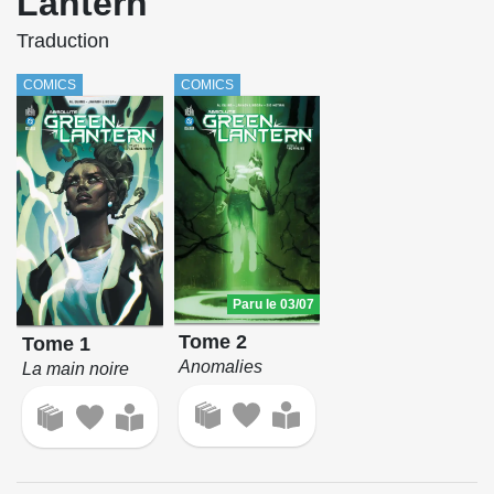
Lantern
Traduction
COMICS
COMICS
Paru le 03/07
Tome 2
Tome 1
Anomalies
La main noire