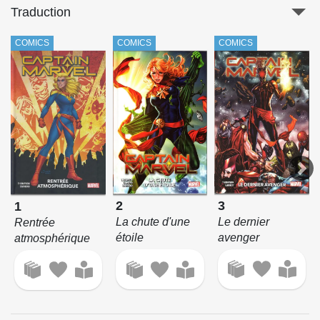
Traduction
COMICS
COMICS
COMICS
3
2
1
Le dernier
La chute d'une
Rentrée
avenger
étoile
atmosphérique