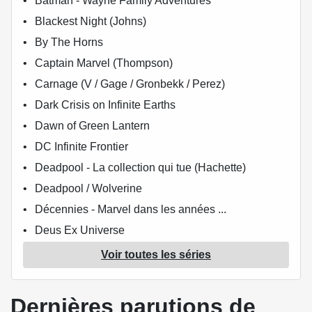
Batman - Wayne Family Adventures
Blackest Night (Johns)
By The Horns
Captain Marvel (Thompson)
Carnage (V / Gage / Gronbekk / Perez)
Dark Crisis on Infinite Earths
Dawn of Green Lantern
DC Infinite Frontier
Deadpool - La collection qui tue (Hachette)
Deadpool / Wolverine
Décennies - Marvel dans les années ...
Deus Ex Universe
Docteur Strange (L'intégrale)
Voir toutes les séries
Doctor Strange (Waid)
Les Éternels (Gillen)
Dernières parutions de