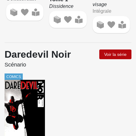
visage
Dissidence
Intégrale
Daredevil Noir
Voir la série
Scénario
COMICS