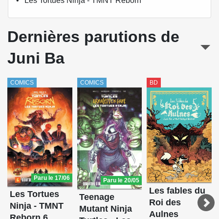
Les Tortues Ninja - TMNT Reborn
Dernières parutions de
Juni Ba
COMICS
COMICS
BD
Paru le 17/06
Paru le 20/05
Les fables du
Les Tortues
Teenage
Roi des
Ninja - TMNT
Mutant Ninja
Aulnes
Reborn 6