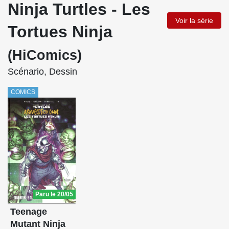
Ninja Turtles - Les
Voir la série
Tortues Ninja
(HiComics)
Scénario, Dessin
COMICS
Paru le 20/05
Teenage
Mutant Ninja