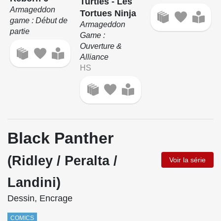
Turtles - Les
Armageddon
Tortues Ninja
game : Début de
Armageddon
partie
Game :
Ouverture &
Alliance
HS
Black Panther
(Ridley / Peralta /
Voir la série
Landini)
Dessin, Encrage
COMICS