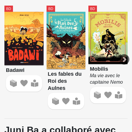
BD
BD
BD
Mobilis
Badawi
Les fables du
Ma vie avec le
Roi des
capitaine Nemo
Aulnes
Juni Ba a collaboré avec