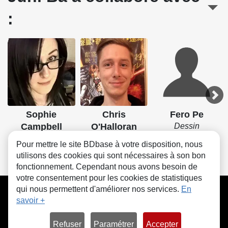
:
Sophie
Chris
Fero Pe
Campbell
O'Halloran
Dessin
Scénario, Dessin
Couleurs
Pour mettre le site BDbase à votre disposition, nous
utilisons des cookies qui sont nécessaires à son bon
fonctionnement. Cependant nous avons besoin de
votre consentement pour les cookies de statistiques
CGU
FAQ
Contact
Cookies
qui nous permettent d'améliorer nos services.
En
savoir +
Refuser
Paramétrer
Accepter