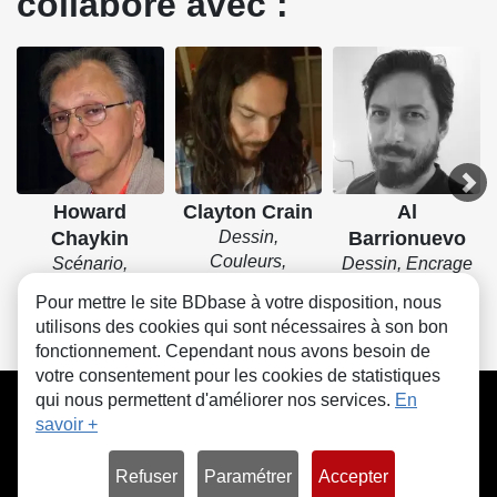
collaboré avec :
Howard
Clayton Crain
Al
Chaykin
Dessin,
Barrionuevo
Couleurs,
Scénario,
Dessin, Encrage
Encrage
Dessin, Encrage
Pour mettre le site BDbase à votre disposition, nous
utilisons des cookies qui sont nécessaires à son bon
fonctionnement. Cependant nous avons besoin de
votre consentement pour les cookies de statistiques
CGU
FAQ
Contact
Cookies
qui nous permettent d'améliorer nos services.
En
savoir +
Refuser
Paramétrer
Accepter