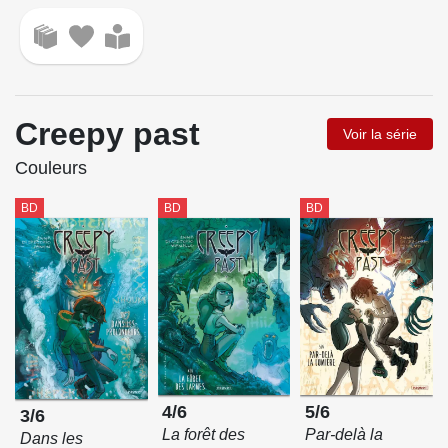
Creepy past
Voir la série
Couleurs
BD
BD
BD
4/6
5/6
3/6
La forêt des
Par-delà la
Dans les