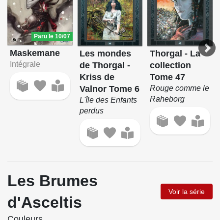
Paru le 10/07
Maskemane
Les mondes
Thorgal - La
Intégrale
de Thorgal -
collection
Kriss de
Tome 47
Valnor Tome 6
Rouge comme le
Raheborg
L'île des Enfants
perdus
Les Brumes
Voir la série
d'Asceltis
Couleurs