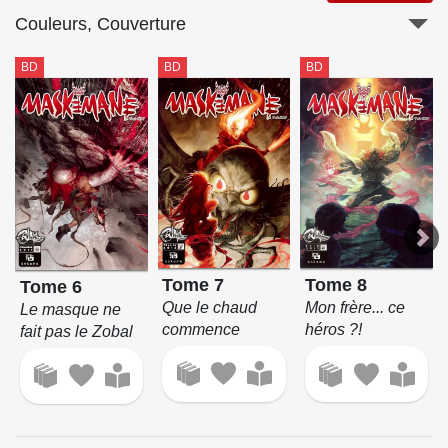
Couleurs, Couverture
BD
BD
BD
Tome 7
Tome 8
Tome 6
Que le chaud
Mon frère... ce
Le masque ne
commence
héros ?!
fait pas le Zobal