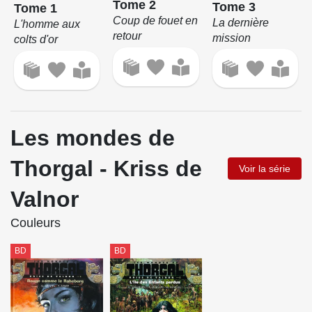
Tome 2
Tome 3
Tome 1
Coup de fouet en
La dernière
L'homme aux
retour
mission
colts d'or
Les mondes de
Thorgal - Kriss de
Voir la série
Valnor
Couleurs
BD
BD