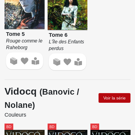
Tome 5
Tome 6
Rouge comme le
L'île des Enfants
Raheborg
perdus
Vidocq
(Banovic /
Voir la série
Nolane)
Couleurs
BD
BD
BD