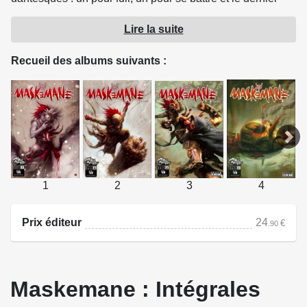
pour les situations sans espoir. Une bande de mercenaires
Lire la suite
peu scrupuleux, un couple de Vampyres déterminé et un
roi des Roublards très envieux...
Recueil des albums suivants :
Voilà qui fait beaucoup d'ennemis à affronter !
Qui sait vraiment de quoi ce Zobal est capable ?
Source : Ankama Éditions
1
2
3
4
Prix éditeur
24
€
.90
Maskemane : Intégrales