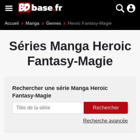
Accueil
Manga
Genres
Heroic Fantasy-Magie
Séries Manga Heroic
Fantasy-Magie
Rechercher une série Manga Heroic
Fantasy-Magie
Rechercher
Recherche avancée