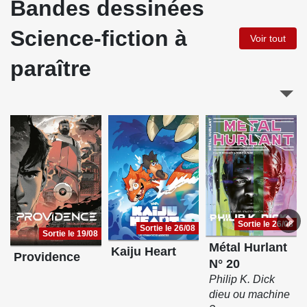
Bandes dessinées
Science-fiction à
Voir tout
paraître
Sortie le 26/08
Sortie le 26/08
Sortie le 19/08
Métal Hurlant
Kaiju Heart
Providence
N° 20
Philip K. Dick
dieu ou machine