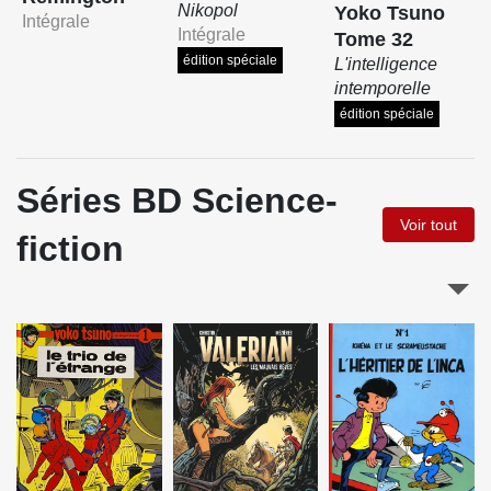
Nikopol
Yoko Tsuno
Intégrale
Intégrale
Tome 32
édition spéciale
L'intelligence
intemporelle
édition spéciale
Séries BD Science-
Voir tout
fiction