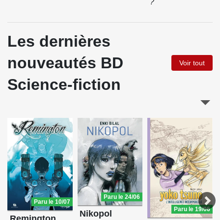
?
Les dernières
nouveautés BD
Voir tout
Science-fiction
Paru le 24/06
Paru le 10/07
Paru le 19/06
Nikopol
Remington