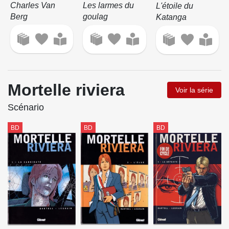
Charles Van
Les larmes du
L'étoile du
Berg
goulag
Katanga
Mortelle riviera
Voir la série
Scénario
BD
BD
BD