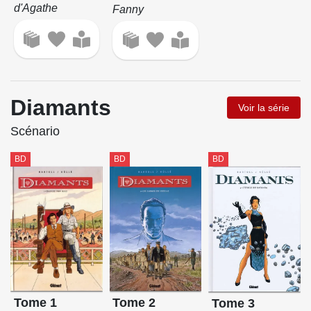
d'Agathe
Fanny
Diamants
Voir la série
Scénario
BD
BD
BD
Tome 1
Tome 2
Tome 3