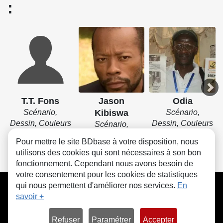
:
T.T. Fons
Jason
Odia
Scénario,
Kibiswa
Scénario,
Dessin, Couleurs
Dessin, Couleurs
Scénario,
Dessin, Couleurs
Pour mettre le site BDbase à votre disposition, nous
utilisons des cookies qui sont nécessaires à son bon
fonctionnement. Cependant nous avons besoin de
votre consentement pour les cookies de statistiques
CGU
FAQ
Contact
Cookies
qui nous permettent d'améliorer nos services.
En
savoir +
Refuser
Paramétrer
Accepter