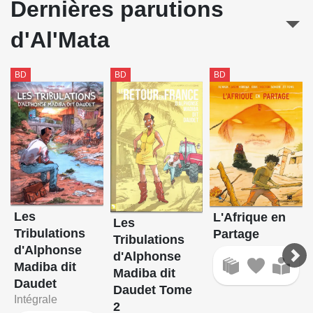
Dernières parutions
d'Al'Mata
BD
BD
BD
Les
L'Afrique en
Les
Tribulations
Partage
Tribulations
d'Alphonse
d'Alphonse
Madiba dit
Madiba dit
Daudet
Daudet Tome
Intégrale
2