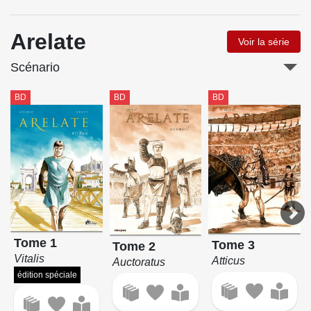
Arelate
Voir la série
Scénario
BD
BD
BD
Tome 1
Tome 3
Tome 2
Vitalis
Atticus
Auctoratus
édition spéciale