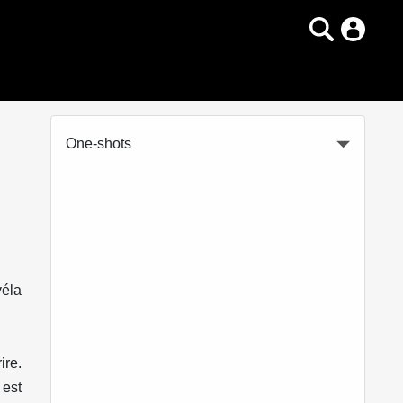
One-shots
véla
ire.
 est