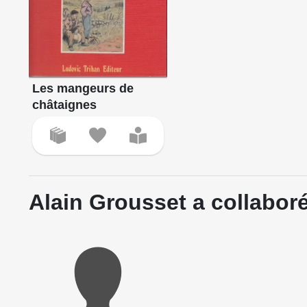
littéra
Lect
Antic
25 an
Les mangeurs de
la Ha
châtaignes
Mais 
scéna
dessi
penda
capita
Alain Grousset a collaboré
Puis 
nombr
Glacia
Or un
roman
décid