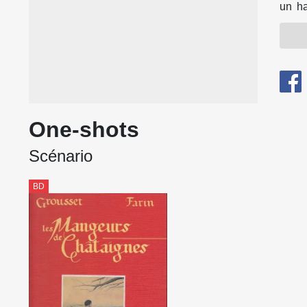
un ha
Franc
châta
Arrac
paren
la SN
d'Arc
One-shots
Son e
Scénario
sinon
natur
BD
Téléco
Passi
il en
sa ch
Au fi
Diver
franç