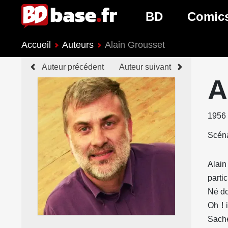
BD
Comic
Accueil
Auteurs
Alain Grousset
Nouveautés BD
Nouveau
Auteur précédent
Auteur suivant
Prochaines sorties
Prochain
A
Genres BD
Genres 
1956
Scéna
Alain
partic
Né do
Oh ! 
Sache