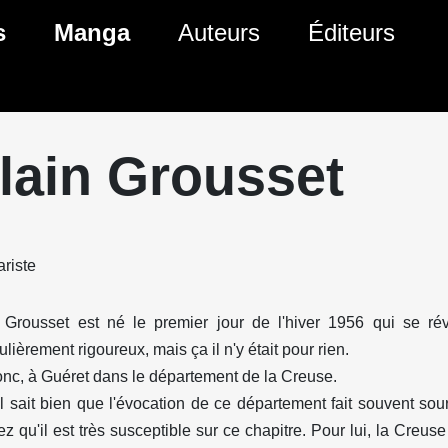
s
Manga
Auteurs
Éditeurs
tés Comics
Nouveautés Manga
 BD
es sorties Comics
Prochaines sorties Manga
lain Grousset
Comics
Genres Manga
riste
 Grousset est né le premier jour de l'hiver 1956 qui se ré
ulièrement rigoureux, mais ça il n'y était pour rien.
nc, à Guéret dans le département de la Creuse.
il sait bien que l'évocation de ce département fait souvent sour
z qu'il est très susceptible sur ce chapitre. Pour lui, la Creuse