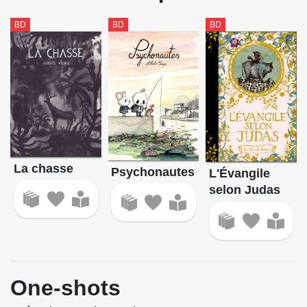
BD
BD
BD
La chasse
Psychonautes
L'Évangile
selon Judas
One-shots