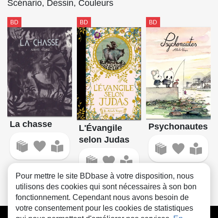
Scénario, Dessin, Couleurs
BD
BD
BD
La chasse
Psychonautes
L'Évangile
selon Judas
Pour mettre le site BDbase à votre disposition, nous
utilisons des cookies qui sont nécessaires à son bon
fonctionnement. Cependant nous avons besoin de
votre consentement pour les cookies de statistiques
CGU
FAQ
Contact
Cookies