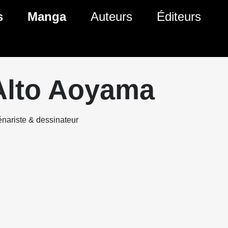
s
Manga
Auteurs
Éditeurs
tés Comics
Nouveautés Manga
 BD
es sorties Comics
Prochaines sorties Manga
Alto Aoyama
Comics
Genres Manga
nariste & dessinateur