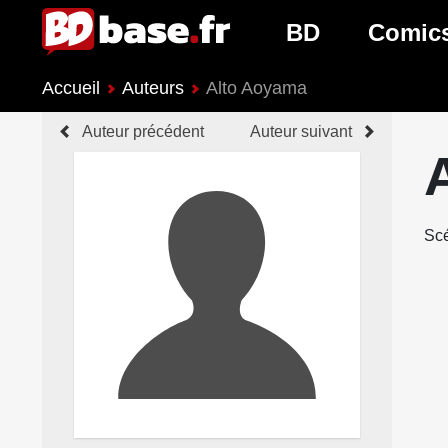
BD
Comic
Accueil
Auteurs
Alto Aoyama
Nouveautés BD
Nouveau
Auteur précédent
Auteur suivant
Prochaines sorties
Prochain
Genres BD
Genres 
Scé