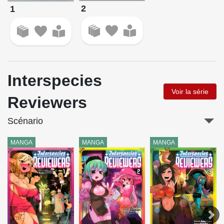
2
1
Interspecies
Voir la série
Reviewers
Scénario
MANGA
MANGA
MANGA