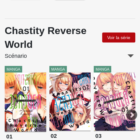
Chastity Reverse
Voir la série
World
Scénario
MANGA
MANGA
MANGA
02
03
01