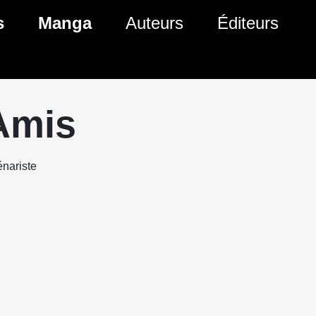
s
Manga
Auteurs
Éditeurs
tés Comics
Nouveautés Manga
 BD
es sorties Comics
Prochaines sorties Manga
Amis
Comics
Genres Manga
nariste