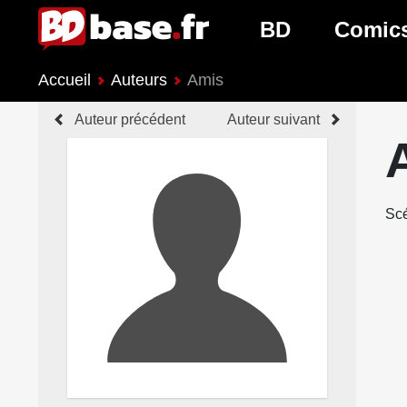
BD
Comic
Accueil
Auteurs
Amis
Nouveautés BD
Nouveau
Auteur précédent
Auteur suivant
Prochaines sorties
Prochain
Genres BD
Genres 
Scé