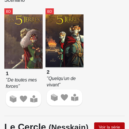
BD
BD
2
1
"Quelqu'un de
"De toutes mes
vivant"
forces"
Le Cercle
(Nesskain)
Voir la série