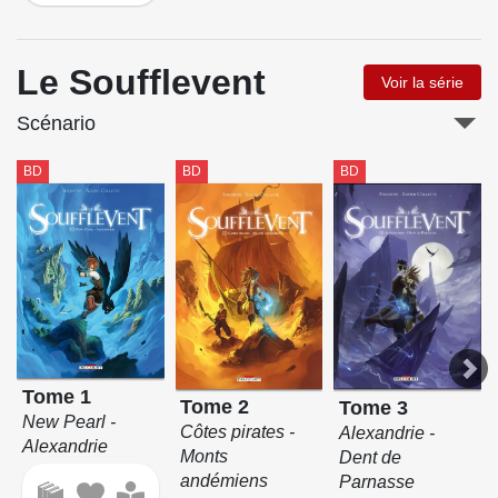
Le Soufflevent
Voir la série
Scénario
BD
BD
BD
Tome 1
Tome 2
Tome 3
New Pearl -
Côtes pirates -
Alexandrie -
Alexandrie
Monts
Dent de
andémiens
Parnasse