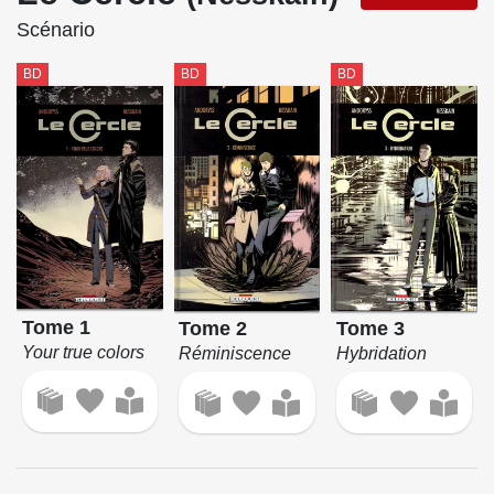
Scénario
BD
BD
BD
Tome 1
Tome 2
Tome 3
Your true colors
Réminiscence
Hybridation