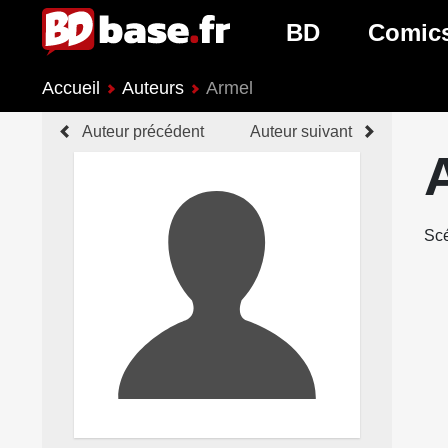
BD
Comic
Accueil
Auteurs
Armel
Nouveautés BD
Nouveau
Auteur précédent
Auteur suivant
Prochaines sorties
Prochain
Genres BD
Genres 
Scé