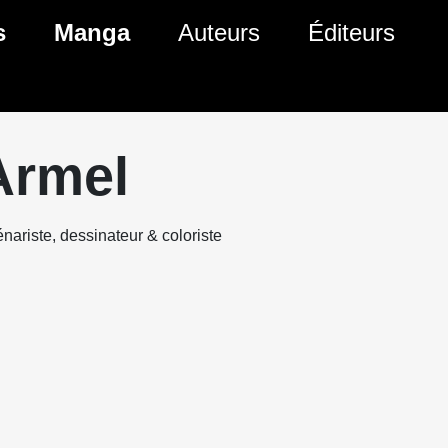
s
Manga
Auteurs
Éditeurs
tés Comics
Nouveautés Manga
 BD
es sorties Comics
Prochaines sorties Manga
Armel
Comics
Genres Manga
nariste, dessinateur & coloriste