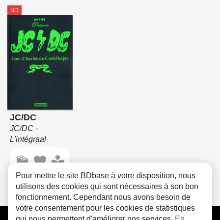
BD
JC/DC
JC/DC -
L'intégraal
Pour mettre le site BDbase à votre disposition, nous
utilisons des cookies qui sont nécessaires à son bon
fonctionnement. Cependant nous avons besoin de
votre consentement pour les cookies de statistiques
CGU
FAQ
Contact
Cookies
qui nous permettent d'améliorer nos services.
En