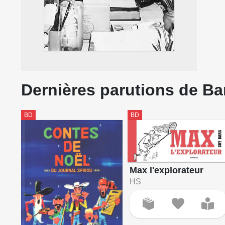
Dernières parutions de Ba
BD
BD
Max l'explorateur
HS