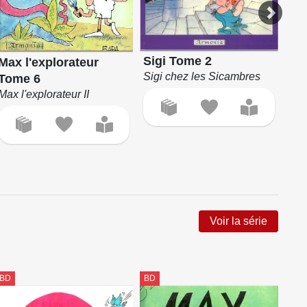
Max
Sigi Tome 2
Max l'explorateur
To
Sigi chez les Sicambres
Tome 6
Max l'explorateur II
Voir la série
BD
BD