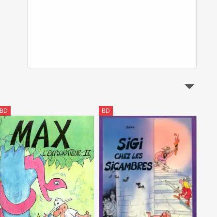
BD
BD
BD