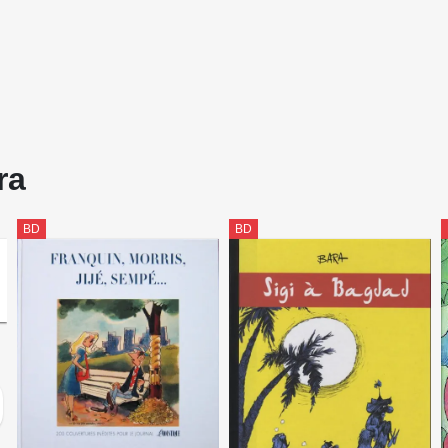
ra
BD
BD