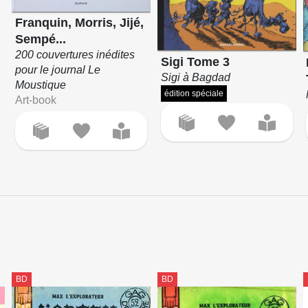
Franquin, Morris, Jijé,
Sempé...
200 couvertures inédites
Sigi Tome 3
pour le journal Le
Sigi à Bagdad
Moustique
édition spéciale
Art-book
BD
BD