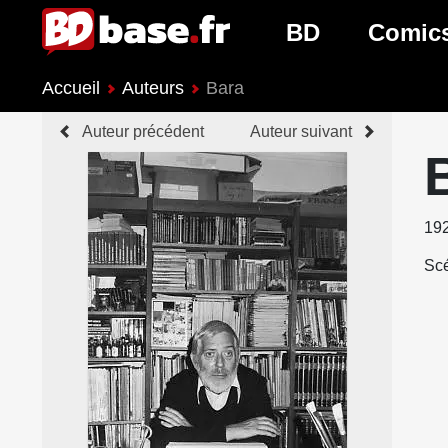
BD
Comic
Accueil
Auteurs
Bara
Nouveautés BD
Nouveau
Auteur précédent
Auteur suivant
Prochaines sorties
Prochain
Genres BD
Genres 
19
Scé