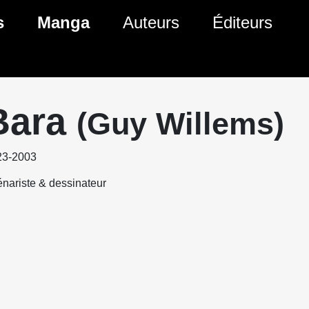
s
Manga
Auteurs
Éditeurs
tés Comics
Nouveautés Manga
 BD
es sorties Comics
Prochaines sorties Manga
Bara
(Guy Willems)
Comics
Genres Manga
23-2003
nariste & dessinateur