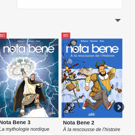
BD
BD
BD
Nota Bene 3
Nota Bene 2
No
La mythologie nordique
À la rescousse de l'histoire
Peti