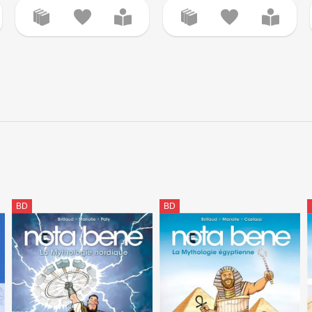
BD
BD