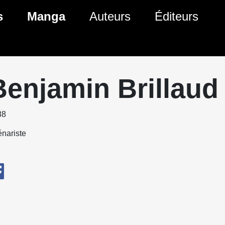
s
Manga
Auteurs
Éditeurs
tés Comics
Nouveautés Manga
 BD
es sorties Comics
Prochaines sorties Manga
Benjamin Brillaud
Comics
Genres Manga
88
nariste