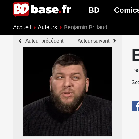
BD
Comic
Accueil
Auteurs
Benjamin Brillaud
Nouveautés BD
Nouveau
Auteur précédent
Auteur suivant
Prochaines sorties
Prochain
Genres BD
Genres 
19
Scé