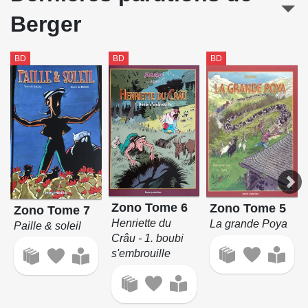
Berger
BD
BD
BD
Zono Tome 6
Zono Tome 5
Zono Tome 7
Henriette du
La grande Poya
Paille & soleil
Crâu - 1. boubi
s'embrouille