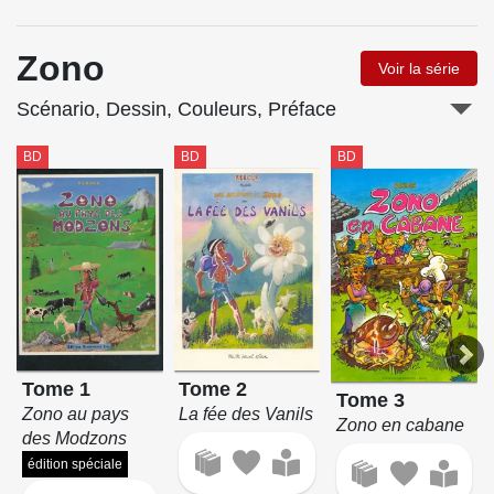
Zono
Voir la série
Scénario, Dessin, Couleurs, Préface
BD
BD
BD
Tome 1
Tome 2
Tome 3
Zono au pays
La fée des Vanils
Zono en cabane
des Modzons
édition spéciale